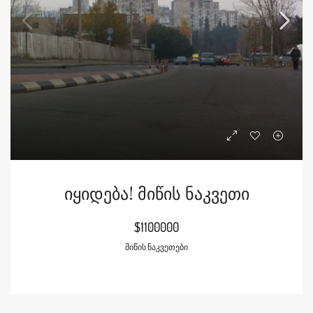
Იყიდება! Მიწის Ნაკვეთი
$1100000
ᲛᲘᲬᲘᲡ ᲜᲐᲙᲕᲔᲗᲔᲑᲘ