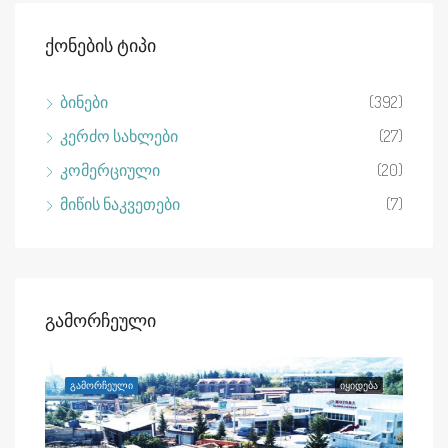
Ქონების Ტიპი
ბინები
(392)
კერძო სახლები
(27)
კომერციული
(20)
მიწის ნაკვეთები
(7)
Გამორჩეული
ᲓᲔᲑᲐ
ᲒᲐᲛᲝᲠᲩᲔᲣᲚᲘ
ᲘᲧᲘᲓᲔᲑᲐ
ᲒᲐᲛ