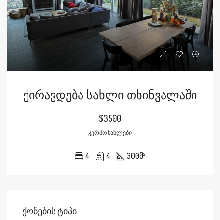
Ქირავდება Სახლი Თხინვალაში
$3500
ᲙᲔᲠᲫᲝ ᲡᲐᲮᲚᲔᲑᲘ
4
4
300
მ²
Ქონების Ტიპი