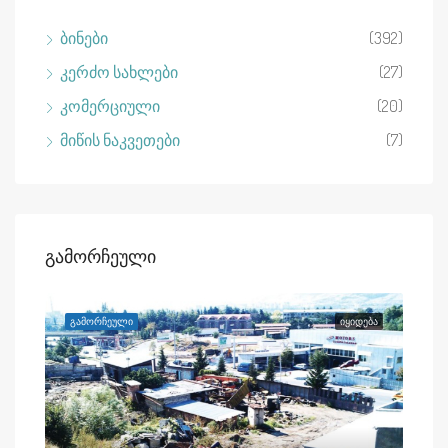
ბინები
(392)
კერძო სახლები
(27)
კომერციული
(20)
მიწის ნაკვეთები
(7)
Გამორჩეული
ᲓᲔᲑᲐ
ᲒᲐᲛᲝᲠᲩᲔᲣᲚᲘ
ᲘᲧᲘᲓᲔᲑᲐ
ᲒᲐᲛ