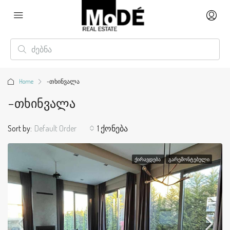
Home
-თხინვალა
-თხინვალა
Sort by:
Default Order
1 ქონება
ᲥᲘᲠᲐᲕᲓᲔᲑᲐ
ᲒᲐᲠᲔᲛᲝᲜᲢᲔᲑᲣᲚᲘ