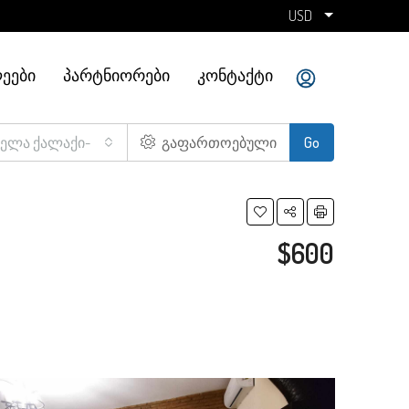
USD
ᲔᲔᲑᲘ
ᲞᲐᲠᲢᲜᲘᲝᲠᲔᲑᲘ
ᲙᲝᲜᲢᲐᲥᲢᲘ
ველა ქალაქი-
გაფართოებული
Go
$600