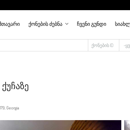
ᲛᲗᲐᲕᲐᲠᲘ
ᲥᲝᲜᲔᲑᲘᲡ ᲫᲔᲑᲜᲐ
ᲩᲕᲔᲜᲘ ᲒᲣᲜᲓᲘ
ᲡᲘᲐᲮᲚ
-ყ
 Ქუჩაზე
079, Georgia