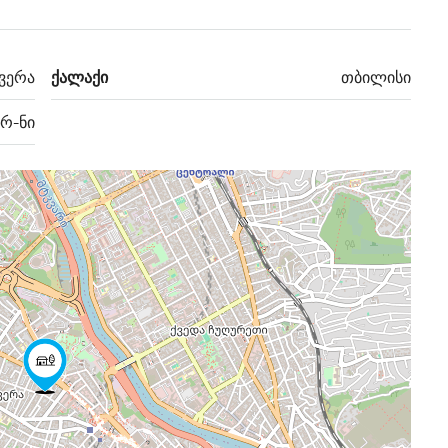
ვერა
ქალაქი
თბილისი
 რ-ნი