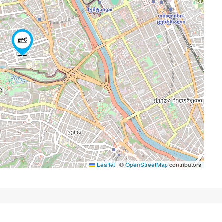
Leaflet
|
©
OpenStreetMap
contributors