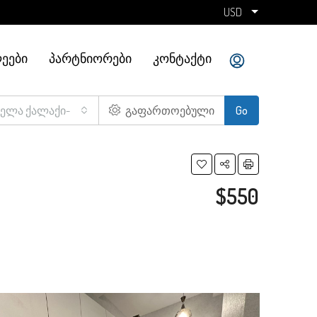
USD
ᲔᲔᲑᲘ
ᲞᲐᲠᲢᲜᲘᲝᲠᲔᲑᲘ
ᲙᲝᲜᲢᲐᲥᲢᲘ
ველა ქალაქი-
გაფართოებული
Go
$550