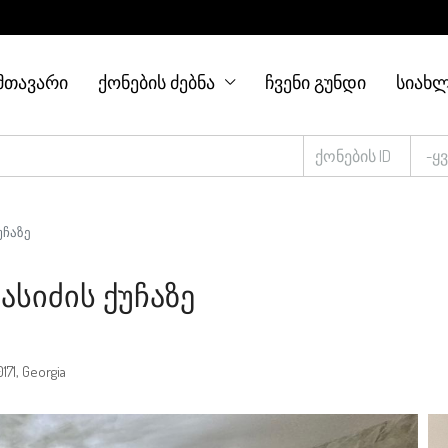
ᲛᲗᲐᲕᲐᲠᲘ
ᲥᲝᲜᲔᲑᲘᲡ ᲫᲔᲑᲜᲐ
ᲩᲕᲔᲜᲘ ᲒᲣᲜᲓᲘ
ᲡᲘᲐᲮᲚ
-ყ
უჩაზე
ასიძის Ქუჩაზე
171, Georgia