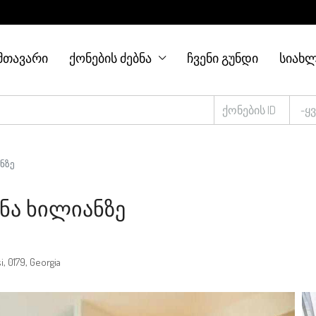
ᲛᲗᲐᲕᲐᲠᲘ
ᲥᲝᲜᲔᲑᲘᲡ ᲫᲔᲑᲜᲐ
ᲩᲕᲔᲜᲘ ᲒᲣᲜᲓᲘ
ᲡᲘᲐᲮᲚ
-ყ
ნზე
ინა Ხილიანზე
i, 0179, Georgia