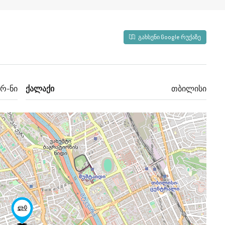
გახსენი Google რუქაზე
რ-ნი
ქალაქი
თბილისი