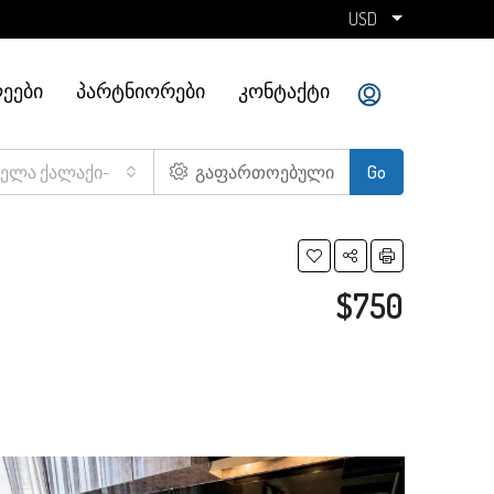
USD
ᲔᲔᲑᲘ
ᲞᲐᲠᲢᲜᲘᲝᲠᲔᲑᲘ
ᲙᲝᲜᲢᲐᲥᲢᲘ
ველა ქალაქი-
გაფართოებული
Go
$750