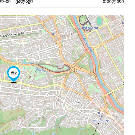
 რ-ნი
ქალაქი
თბილისი