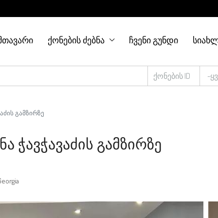
ᲛᲗᲐᲕᲐᲠᲘ
ᲥᲝᲜᲔᲑᲘᲡ ᲫᲔᲑᲜᲐ
ᲩᲕᲔᲜᲘ ᲒᲣᲜᲓᲘ
ᲡᲘᲐᲮᲚ
-ყ
ვაძის გამზირზე
ნა Ჭავჭავაძის Გამზირზე
Georgia