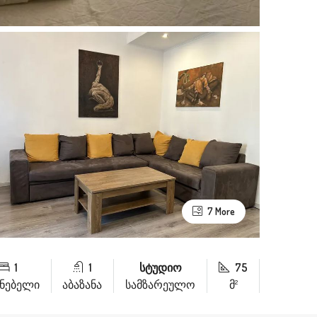
7 More
1
1
სტუდიო
75
ინებელი
აბაზანა
სამზარეულო
მ²