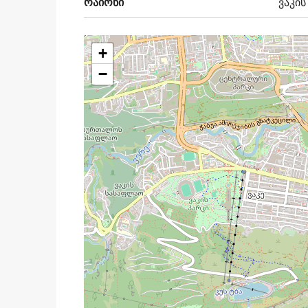
რაიონი
ვაკის
+
−