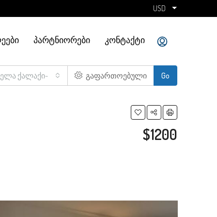
USD
ᲔᲔᲑᲘ
ᲞᲐᲠᲢᲜᲘᲝᲠᲔᲑᲘ
ᲙᲝᲜᲢᲐᲥᲢᲘ
ველა ქალაქი-
გაფართოებული
Go
$1200