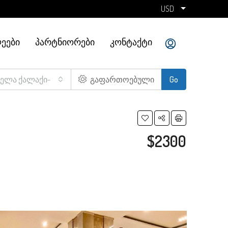
USD
ᲔᲔᲑᲘ
ᲞᲐᲠᲢᲜᲘᲝᲠᲔᲑᲘ
ᲙᲝᲜᲢᲐᲥᲢᲘ
ველა ქალაქი-
გაფართოებული
Go
$2300