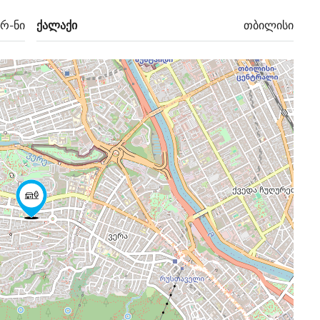
 რ-ნი
ქალაქი
თბილისი