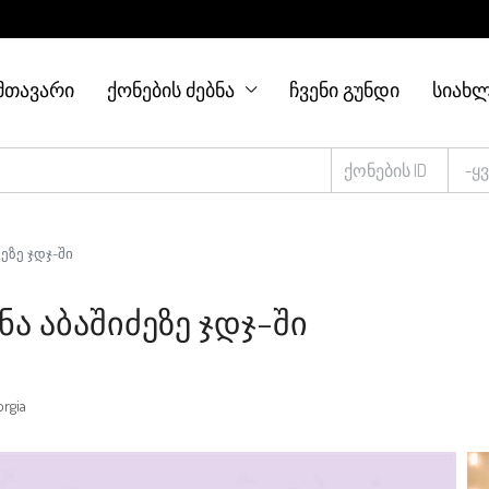
ᲛᲗᲐᲕᲐᲠᲘ
ᲥᲝᲜᲔᲑᲘᲡ ᲫᲔᲑᲜᲐ
ᲩᲕᲔᲜᲘ ᲒᲣᲜᲓᲘ
ᲡᲘᲐᲮᲚ
-ყ
ეზე ჯდჯ-ში
ნა Აბაშიძეზე Ჯდჯ-Ში
orgia