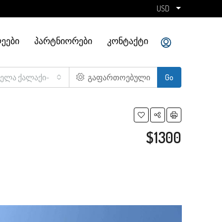
USD
ᲔᲔᲑᲘ
ᲞᲐᲠᲢᲜᲘᲝᲠᲔᲑᲘ
ᲙᲝᲜᲢᲐᲥᲢᲘ
ველა ქალაქი-
გაფართოებული
Go
$1300