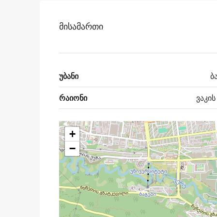
Მისამართი
უბანი
ბ
რაიონი
ვაკის
+
−