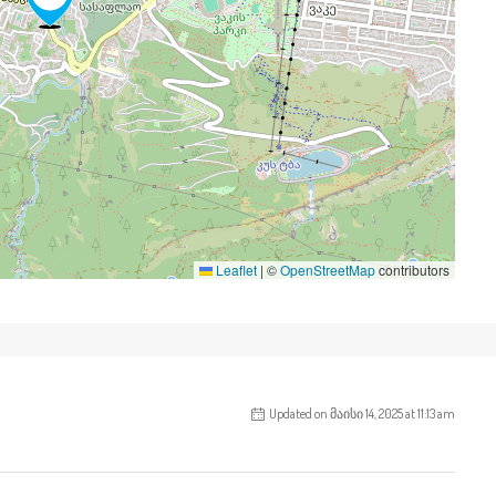
Leaflet
|
©
OpenStreetMap
contributors
Updated on მაისი 14, 2025 at 11:13 am