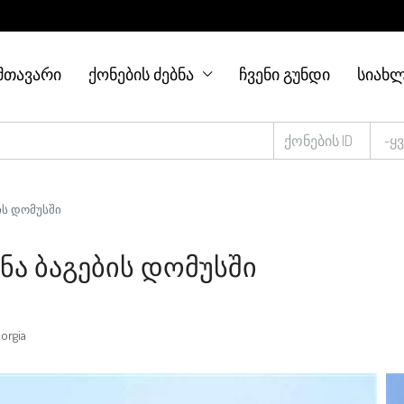
ᲛᲗᲐᲕᲐᲠᲘ
ᲥᲝᲜᲔᲑᲘᲡ ᲫᲔᲑᲜᲐ
ᲩᲕᲔᲜᲘ ᲒᲣᲜᲓᲘ
ᲡᲘᲐᲮᲚ
-ყ
ის დომუსში
ნა Ბაგების Დომუსში
eorgia