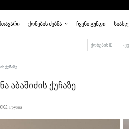
ᲛᲗᲐᲕᲐᲠᲘ
ᲥᲝᲜᲔᲑᲘᲡ ᲫᲔᲑᲜᲐ
ᲩᲕᲔᲜᲘ ᲒᲣᲜᲓᲘ
ᲡᲘᲐᲮᲚ
-ყ
ის ქუჩაზე
ნა Აბაშიძის Ქუჩაზე
0162, Грузия