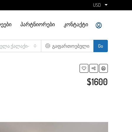
USD
ᲔᲔᲑᲘ
ᲞᲐᲠᲢᲜᲘᲝᲠᲔᲑᲘ
ᲙᲝᲜᲢᲐᲥᲢᲘ
ველა ქალაქი-
გაფართოებული
Go
$1600