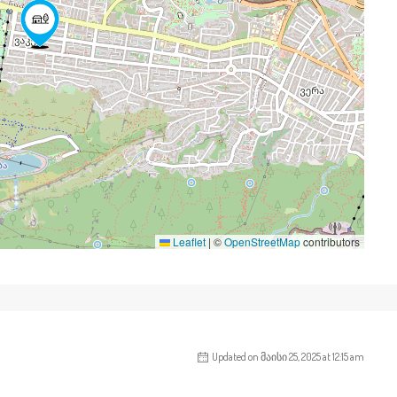
Leaflet
|
©
OpenStreetMap
contributors
Updated on მაისი 25, 2025 at 12:15 am