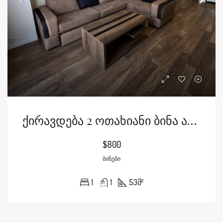
Ქირავდება 2 Ოთახიანი Ბინა Ასლანიდის Ქუჩაზე
$800
ᲑᲘᲜᲔᲑᲘ
1
1
53
მ²