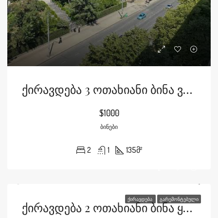
Ქირავდება 3 Ოთახიანი Ბინა Ვაჟა Ფშაველას Გამზირზე
$1000
ᲑᲘᲜᲔᲑᲘ
2
1
135
მ²
ᲥᲘᲠᲐᲕᲓᲔᲑᲐ
ᲒᲐᲠᲔᲛᲝᲜᲢᲔᲑᲣᲚᲘ
Ქირავდება 2 Ოთახიანი Ბინა Ყაზბეგის Გამზირზე