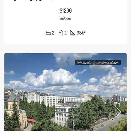
$1200
ᲑᲘᲜᲔᲑᲘ
2
2
98
მ²
ᲥᲘᲠᲐᲕᲓᲔᲑᲐ
ᲒᲐᲠᲔᲛᲝᲜᲢᲔᲑᲣᲚᲘ