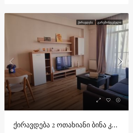
ᲥᲘᲠᲐᲕᲓᲔᲑᲐ
ᲒᲐᲠᲔᲛᲝᲜᲢᲔᲑᲣᲚᲘ
Ქირავდება 2 Ოთახიანი Ბინა Კარტოზიაზე Მ2-Ში