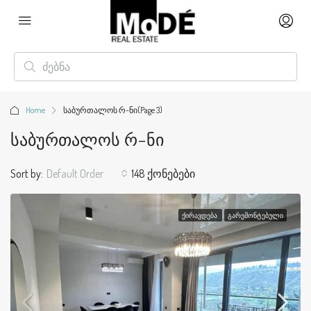
Home
საბურთალოს რ-ნი
(Page 3)
Საბურთალოს Რ-Ნი
Sort by:
Default Order
148 ქონებები
ᲥᲘᲠᲐᲕᲓᲔᲑᲐ
ᲒᲐᲠᲔᲛᲝᲜᲢᲔᲑᲣᲚᲘ