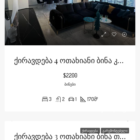
Ქირავდება 4 Ოთახიანი Ბინა Კარტოზიაზე Მ2-Ში
$2200
ᲑᲘᲜᲔᲑᲘ
3
2
1
170
მ²
ᲥᲘᲠᲐᲕᲓᲔᲑᲐ
ᲒᲐᲠᲔᲛᲝᲜᲢᲔᲑᲣᲚᲘ
Ქირავდება 3 Ოთახიანი Ბინა Თამარაშვილზე Არქიში