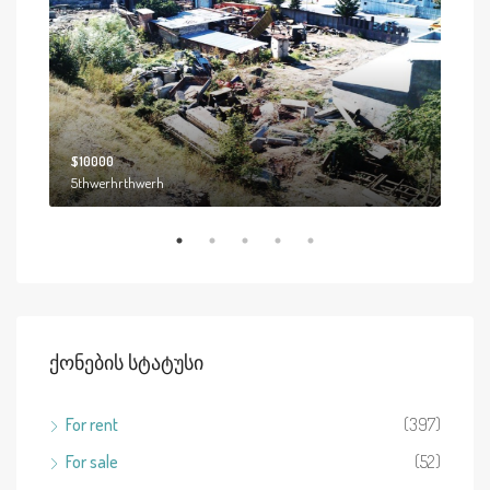
$10000
$19
5thwerhrthwerh
2208
Ქონების Სტატუსი
For rent
(397)
For sale
(52)