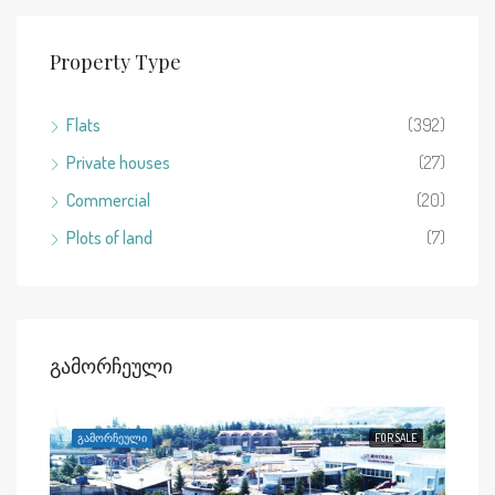
Property Type
Flats
(392)
Private houses
(27)
Commercial
(20)
Plots of land
(7)
Გამორჩეული
RENT
ᲒᲐᲛᲝᲠᲩᲔᲣᲚᲘ
FOR SALE
ᲒᲐᲛ