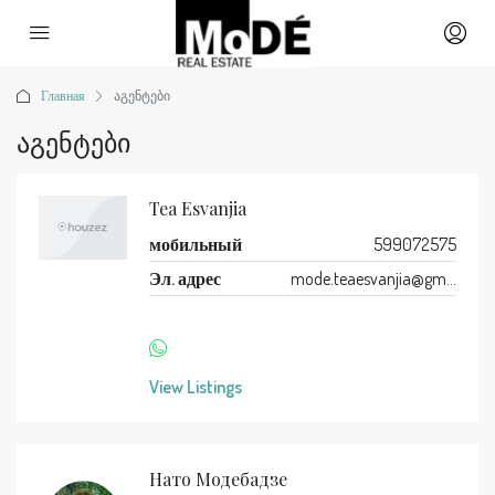
Главная
აგენტები
Აგენტები
Tea Esvanjia
мобильный
599072575
Эл. адрес
mode.teaesvanjia@gmail.com
View Listings
Нато Модебадзе