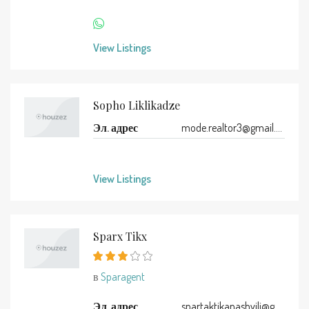
View Listings
Sopho Liklikadze
Эл. адрес
mode.realtor3@gmail.com
View Listings
Sparx Tikx
в
Sparagent
Эл. адрес
spartaktikanashvili@gmail.com