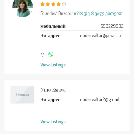
Founder/ Director в
მოდე რეალ ესთეით
мобильный
599229992
Эл. адрес
mode.realtor@gmai.com
View Listings
Nino Esiava
Эл. адрес
mode.realtor2@gmail.com
View Listings