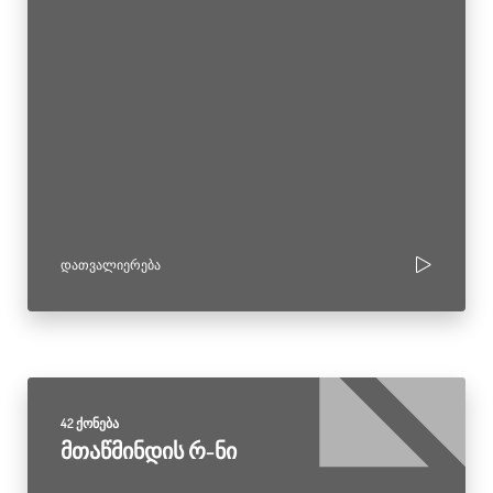
ᲓᲐᲗᲕᲐᲚᲘᲔᲠᲔᲑᲐ
42 ქონება
მთაწმინდის რ-ნი