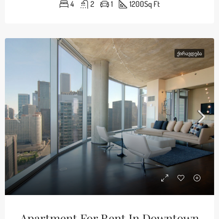
4
2
1
1200
Sq Ft
ᲥᲘᲠᲐᲕᲓᲔᲑᲐ
Apartment For Rent In Downtown