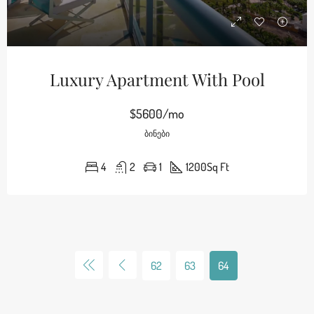
Luxury Apartment With Pool
$5600/mo
ᲑᲘᲜᲔᲑᲘ
4
2
1
1200
Sq Ft
62
63
64