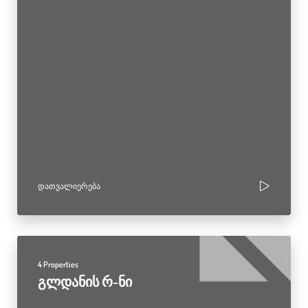
ᲓᲐᲗᲕᲐᲚᲘᲔᲠᲔᲑᲐ
4 Properties
გლდანის რ-ნი