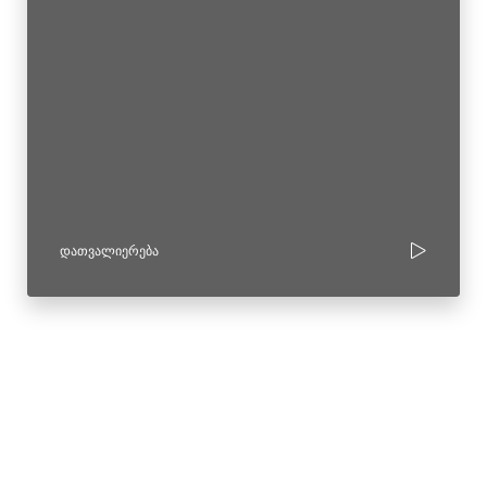
ᲓᲐᲗᲕᲐᲚᲘᲔᲠᲔᲑᲐ