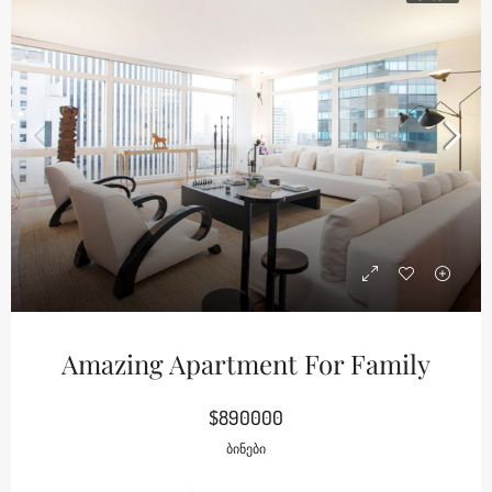
Amazing Apartment For Family
$890000
ᲑᲘᲜᲔᲑᲘ