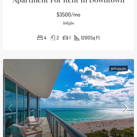
$3500/mo
ᲑᲘᲜᲔᲑᲘ
4
2
1
1200
Sq Ft
ᲥᲘᲠᲐᲕᲓᲔᲑᲐ