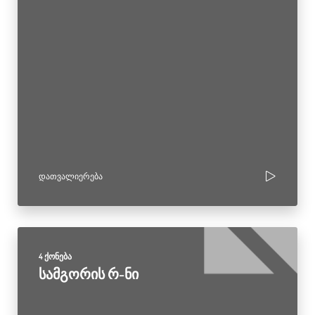
ᲓᲐᲗᲕᲐᲚᲘᲔᲠᲔᲑᲐ
4 ქონება
სამგორის რ-ნი