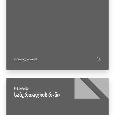
ᲓᲐᲗᲕᲐᲚᲘᲔᲠᲔᲑᲐ
148 ქონება
საბურთალოს რ-ნი