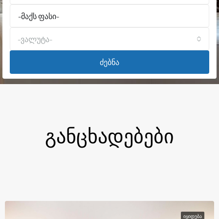
-ვალუტა-
ძებნა
Განცხადებები
ᲘᲧᲘᲓᲔᲑᲐ