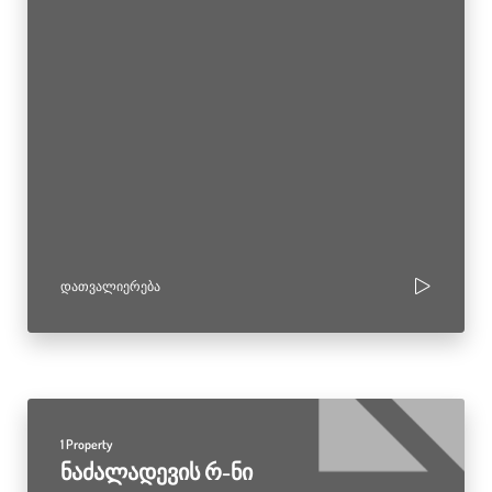
ᲓᲐᲗᲕᲐᲚᲘᲔᲠᲔᲑᲐ
1 Property
ნაძალადევის რ-ნი