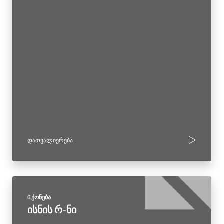
ᲓᲐᲗᲕᲐᲚᲘᲔᲠᲔᲑᲐ
6 ქონება
ისნის რ-ნი