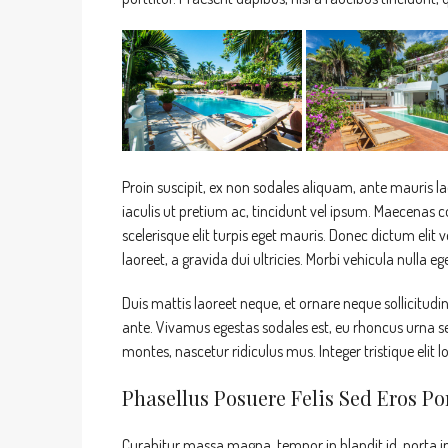
Proin suscipit, ex non sodales aliquam, ante mauris l
iaculis ut pretium ac, tincidunt vel ipsum. Maecenas
scelerisque elit turpis eget mauris. Donec dictum elit v
laoreet, a gravida dui ultricies. Morbi vehicula nulla e
Duis mattis laoreet neque, et ornare neque sollicitudi
ante. Vivamus egestas sodales est, eu rhoncus urna s
montes, nascetur ridiculus mus. Integer tristique elit
Phasellus Posuere Felis Sed Eros Por
Curabitur massa magna, tempor in blandit id, porta in 