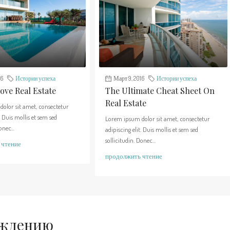
16
Истории успеха
Март 9, 2016
Истории успеха
ve Real Estate
The Ultimate Cheat Sheet On
Real Estate
olor sit amet, consectetur
. Duis mollis et sem sed
Lorem ipsum dolor sit amet, consectetur
onec...
adipiscing elit. Duis mollis et sem sed
sollicitudin. Donec...
 чтение
продолжить чтение
уждению