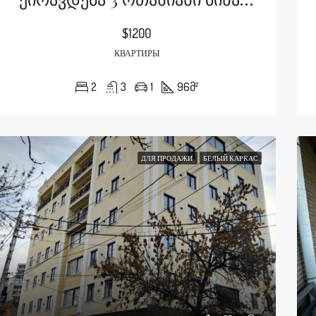
$1200
КВАРТИРЫ
2
3
1
96
მ²
ДЛЯ ПРОДАЖИ
БЕЛЫЙ КАРКАС