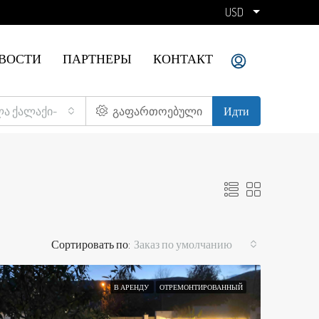
USD
ВОСТИ
ПАРТНЕРЫ
КОНТАКТ
ლა ქალაქი-
გაფართოებული
Идти
Сортировать по:
Заказ по умолчанию
В АРЕНДУ
ОТРЕМОНТИРОВАННЫЙ