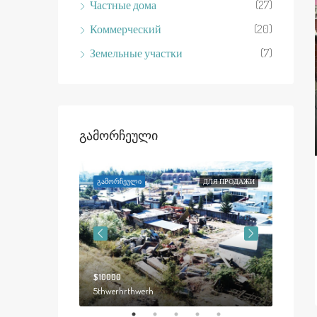
Частные дома
(27)
Коммерческий
(20)
Земельные участки
(7)
Გამორჩეული
В АРЕНДУ
ᲒᲐᲛᲝᲠᲩᲔᲣᲚᲘ
ДЛЯ ПРОДАЖИ
ᲒᲐᲛᲝᲠᲩ
$10000
$1900/
eles, CA 90026, USA
5thwerhrthwerh