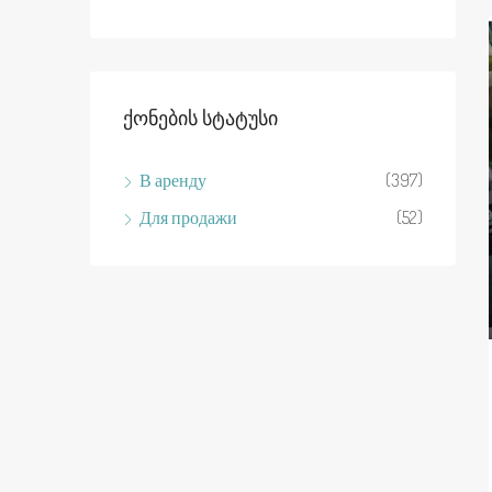
Ქონების Სტატუსი
В аренду
(397)
Для продажи
(52)