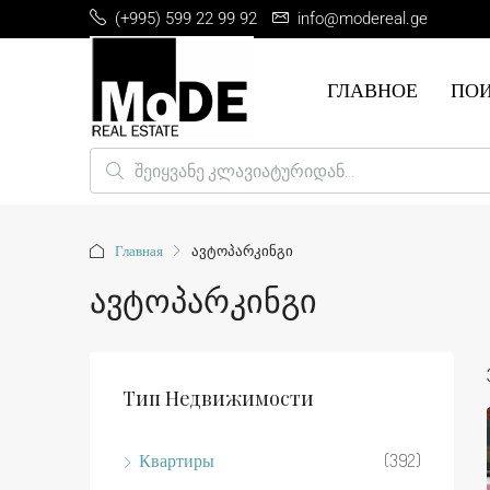
(+995) 599 22 99 92
info@modereal.ge
ГЛАВНОЕ
ПО
Главная
ავტოპარკინგი
Ავტოპარკინგი
Тип Недвижимости
Квартиры
(392)