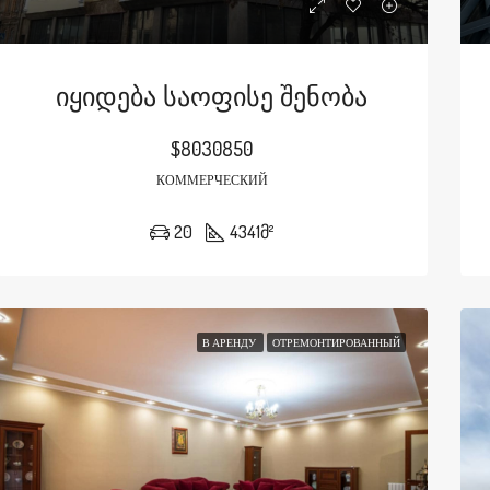
Იყიდება Საოფისე Შენობა
$8030850
КОММЕРЧЕСКИЙ
20
4341
მ²
В АРЕНДУ
ОТРЕМОНТИРОВАННЫЙ