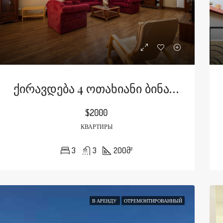
Ქირავდება 4 Ოთახიანი Ბინა Ჟვანიას Ქუჩაზე
$2000
КВАРТИРЫ
3
3
200
მ²
В АРЕНДУ
ОТРЕМОНТИРОВАННЫЙ