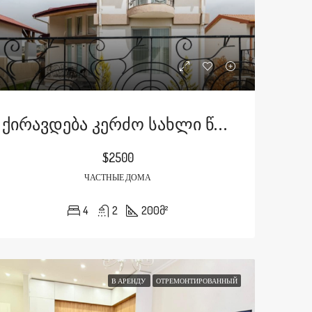
Ქირავდება Კერძო Სახლი Წავკისში
$2500
ЧАСТНЫЕ ДОМА
4
2
200
მ²
В АРЕНДУ
ОТРЕМОНТИРОВАННЫЙ