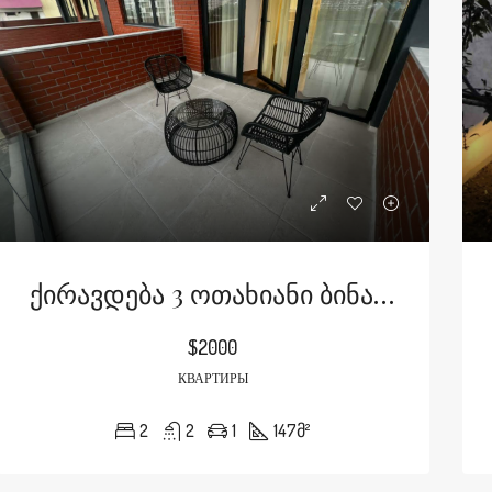
ᲔᲣᲚᲘ
В АРЕНДУ
ᲒᲐᲛᲝᲠᲩᲔᲣᲚᲘ
ДЛЯ ПРОДА
Ქირავდება 3 Ოთახიანი Ბინა Ატენის Ქუჩაზე
$2000
КВАРТИРЫ
2
2
1
147
მ²
mo
$990000
2208 Southwest Dr, Los Angeles, CA 90043, USA