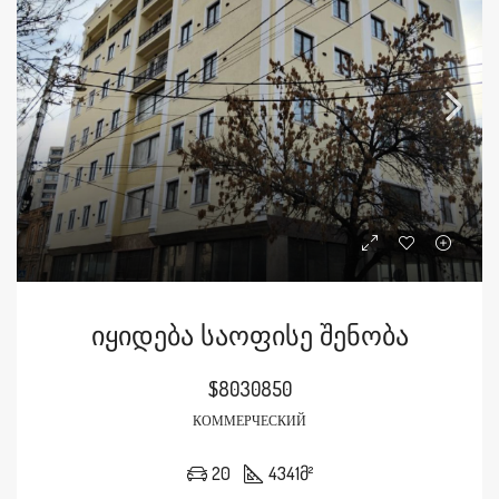
Იყიდება Საოფისე Შენობა
$8030850
КОММЕРЧЕСКИЙ
20
4341
მ²