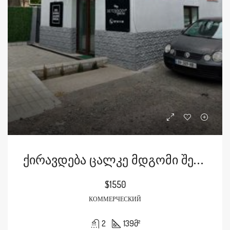
Ქირავდება Ცალკე Მდგომი Შენობა Პეკინის Გამზირზე
$1550
КОММЕРЧЕСКИЙ
2
139
მ²