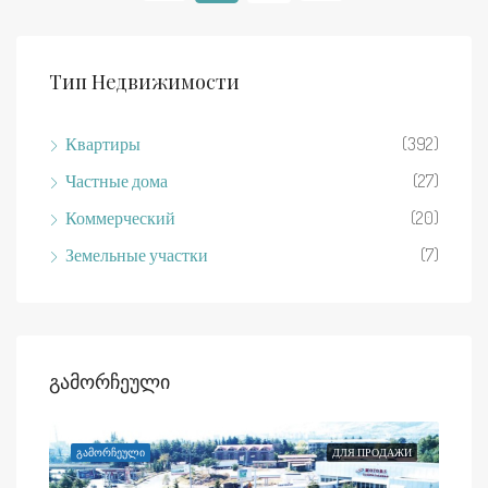
Тип Недвижимости
Квартиры
(392)
Частные дома
(27)
Коммерческий
(20)
Земельные участки
(7)
Გამორჩეული
ЕНДУ
ᲒᲐᲛᲝᲠᲩᲔᲣᲚᲘ
ДЛЯ ПРОДАЖИ
ᲒᲐᲛ