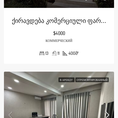
Ქირავდება Კომერციული Ფართი Ცაგარელის Ქუჩაზე
$4000
КОММЕРЧЕСКИЙ
13
11
400
მ²
В АРЕНДУ
ОТРЕМОНТИРОВАННЫЙ